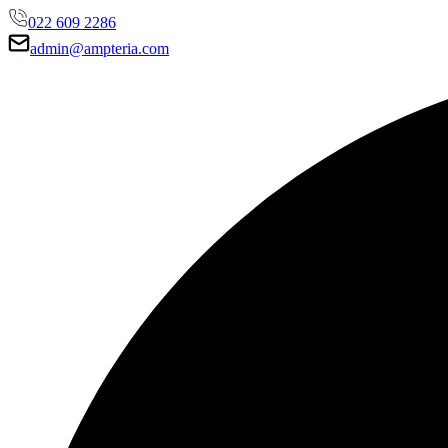
022 609 2286
admin@ampteria.com